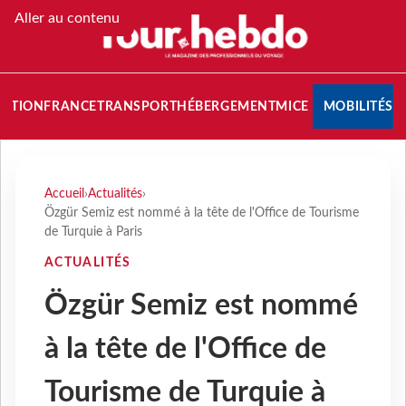
Aller au contenu
NATION
FRANCE
TRANSPORT
HÉBERGEMENT
MICE
MOBILITÉS
Accueil
›
Actualités
›
Özgür Semiz est nommé à la tête de l'Office de Tourisme
de Turquie à Paris
ACTUALITÉS
Özgür Semiz est nommé
à la tête de l'Office de
Tourisme de Turquie à