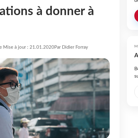
d
mations à donner à
M
re Mise à jour : 21.01.2020
Par Didier Forray
A
B
s