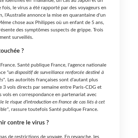
té identifiés en Thaïlande, un cas au Japon et un
fois, le virus a été rapporté par des voyageurs en
, l'Australie annonce la mise en quarantaine d'un
Même chose aux Philippes où un enfant de 5 ans,
présente des symptômes suspects de grippe. Trois
ment surveillés.
 touchée ?
France. Santé publique France, l'agence nationale
lace
"un dispositif de surveillance renforcée destiné à
és"
. Les autorités françaises sont d'autant plus
e 3 vols directs par semaine entre Paris-CDG et
s vols en correspondance en partenariat avec
le le risque d'introduction en France de cas liés à cet
ible"
, rassure toutefois Santé publique France.
r contre le virus ?
pas de restrictions de voyage. En revanche, les