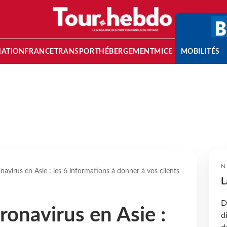
NATION
FRANCE
TRANSPORT
HÉBERGEMENT
MICE
MOBILITÉS
N
virus en Asie : les 6 informations à donner à vos clients
L
D
onavirus en Asie :
d