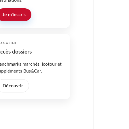
estinations.
Je m'inscris
AGAZINE
ccès dossiers
enchmarks marchés, Icotour et
uppléments Bus&Car.
Découvrir