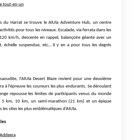
re tout-en-un
es du Harrat se trouve le AlUla Adventure Hub, un centre
tivités pour tous les niveaux. Escalade, via ferrata dans les
à 120 km/h, descente en rappel, balançoire géante avec un
, échelle suspendue, etc… il y en a pour tous les degrés
saoudite, l'AlUla Desert Blaze revient pour une deuxième
ra à l'épreuve les coureurs les plus endurants. Se déroulant
llenge repousse les limites de participants venus du monde
nt 5 km, 10 km, un semi-marathon (21 km) et un épique
les sites les plus emblématiques d’AlUla.
lles
t Addeera