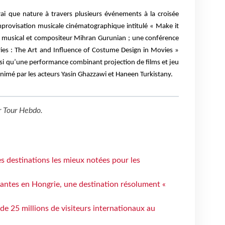
rai que nature à travers plusieurs événements à la croisée
improvisation musicale cinématographique intitulé « Make it
e musical et compositeur Mihran Gurunian ; une conférence
tories : The Art and Influence of Costume Design in Movies »
nsi qu’une performance combinant projection de films et jeu
r animé par les acteurs Yasin Ghazzawi et Haneen Turkistany.
r
Tour Hebdo
.
 destinations les mieux notées pour les
antes en Hongrie, une destination résolument «
 de 25 millions de visiteurs internationaux au