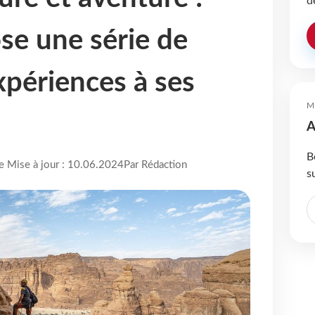
d
se une série de
xpériences à ses
M
A
B
re Mise à jour : 10.06.2024
Par Rédaction
s