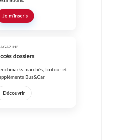
estinations.
Je m'inscris
AGAZINE
ccès dossiers
enchmarks marchés, Icotour et
uppléments Bus&Car.
Découvrir