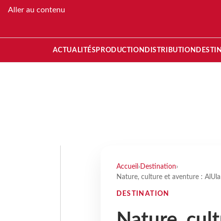
Aller au contenu
ACTUALITÉS
PRODUCTION
DISTRIBUTION
DESTI
Accueil
›
Destination
›
Nature, culture et aventure : AlUla
DESTINATION
Nature, cult