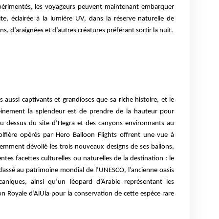
xpérimentés, les voyageurs peuvent maintenant embarquer
e, éclairée à la lumière UV, dans la réserve naturelle de
s, d’araignées et d’autres créatures préférant sortir la nuit.
aussi captivants et grandioses que sa riche histoire, et le
einement la splendeur est de prendre de la hauteur pour
t au-dessus du site d’Hegra et des canyons environnants au
golfière opérés par Hero Balloon Flights offrent une vue à
écemment dévoilé les trois nouveaux designs de ses ballons,
s facettes culturelles ou naturelles de la destination : le
 classé au patrimoine mondial de l’UNESCO, l’ancienne oasis
aniques, ainsi qu’un léopard d’Arabie représentant les
n Royale d’AlUla pour la conservation de cette espèce rare