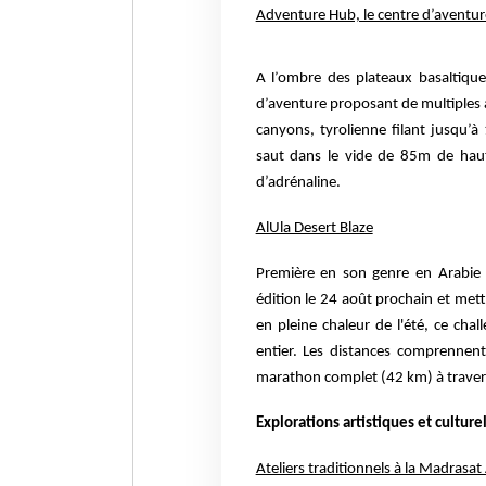
Adventure Hub, le centre d’aventu
A l’ombre des plateaux basaltiqu
d’aventure proposant de multiples ac
canyons, tyrolienne filant jusqu’
saut dans le vide de 85m de haut
d’adrénaline.
AlUla Desert Blaze
Première en son genre en Arabie 
édition le 24 août prochain et mett
en pleine chaleur de l'été, ce cha
entier. Les distances comprenne
marathon complet (42 km) à travers 
Explorations artistiques et culture
Ateliers traditionnels à la Madrasa