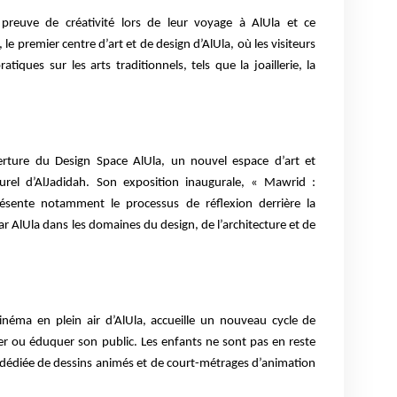
e preuve de créativité lors de leur voyage à AlUla et ce
 premier centre d’art et de design d’AlUla, où les visiteurs
atiques sur les arts traditionnels, tels que la joaillerie, la
verture du Design Space AlUla, un nouvel espace d’art et
turel d’AlJadidah. Son exposition inaugurale, « Mawrid :
résente notamment le processus de réflexion derrière la
ar AlUla dans les domaines du design, de l’architecture et de
inéma en plein air d’AlUla, accueille un nouveau cycle de
iver ou éduquer son public. Les enfants ne sont pas en reste
édiée de dessins animés et de court-métrages d’animation