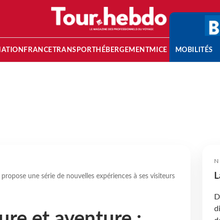
NATION
FRANCE
TRANSPORT
HÉBERGEMENT
MICE
MOBILITÉS
N
L
 propose une série de nouvelles expériences à ses visiteurs
D
d
ure et aventure :