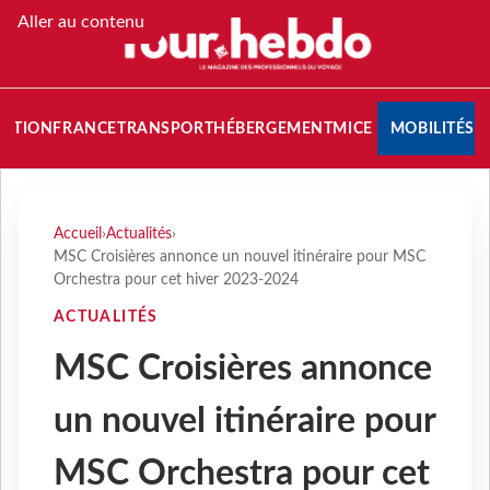
Aller au contenu
NATION
FRANCE
TRANSPORT
HÉBERGEMENT
MICE
MOBILITÉS
Accueil
›
Actualités
›
MSC Croisières annonce un nouvel itinéraire pour MSC
Orchestra pour cet hiver 2023-2024
ACTUALITÉS
MSC Croisières annonce
un nouvel itinéraire pour
MSC Orchestra pour cet