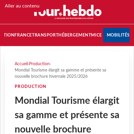
Aller au contenu
NATION
FRANCE
TRANSPORT
HÉBERGEMENT
MICE
MOBILITÉS
Accueil
›
Production
›
Mondial Tourisme élargit sa gamme et présente sa
nouvelle brochure hivernale 2025/2026
PRODUCTION
Mondial Tourisme élargit
sa gamme et présente sa
nouvelle brochure