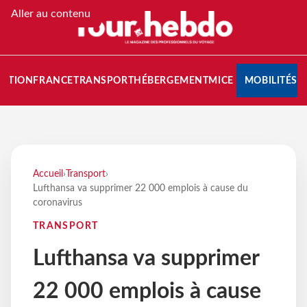
Aller au contenu
NATION
FRANCE
TRANSPORT
HÉBERGEMENT
MICE
MOBILITÉS
Accueil
›
Transport
›
Lufthansa va supprimer 22 000 emplois à cause du
coronavirus
TRANSPORT
Lufthansa va supprimer
22 000 emplois à cause