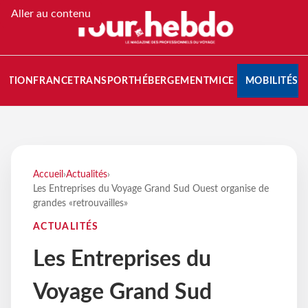
Aller au contenu
NATION
FRANCE
TRANSPORT
HÉBERGEMENT
MICE
MOBILITÉS
Accueil
›
Actualités
›
Les Entreprises du Voyage Grand Sud Ouest organise de
grandes «retrouvailles»
ACTUALITÉS
Les Entreprises du
Voyage Grand Sud