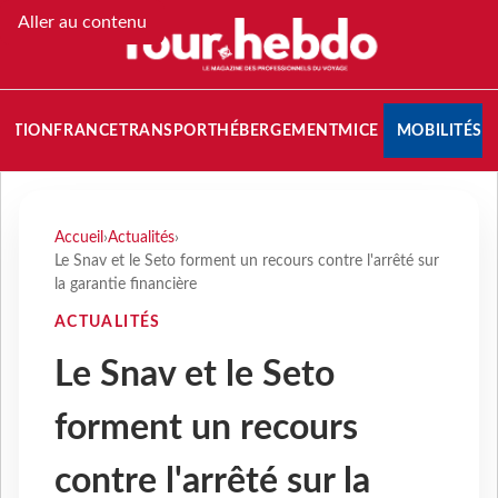
Aller au contenu
NATION
FRANCE
TRANSPORT
HÉBERGEMENT
MICE
MOBILITÉS
Accueil
›
Actualités
›
Le Snav et le Seto forment un recours contre l'arrêté sur
la garantie financière
ACTUALITÉS
Le Snav et le Seto
forment un recours
contre l'arrêté sur la