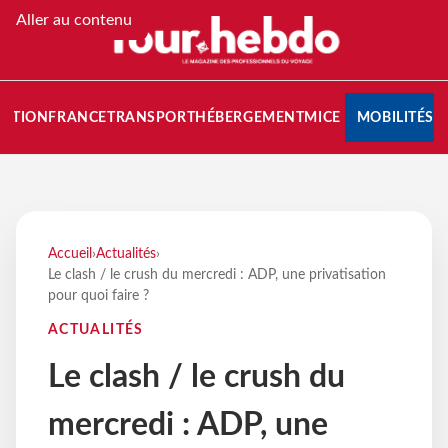
Aller au contenu
NATION
FRANCE
TRANSPORT
HÉBERGEMENT
MICE
MOBILITÉS
Accueil
›
Actualités
›
Le clash / le crush du mercredi : ADP, une privatisation
pour quoi faire ?
ACTUALITÉS
Le clash / le crush du
mercredi : ADP, une