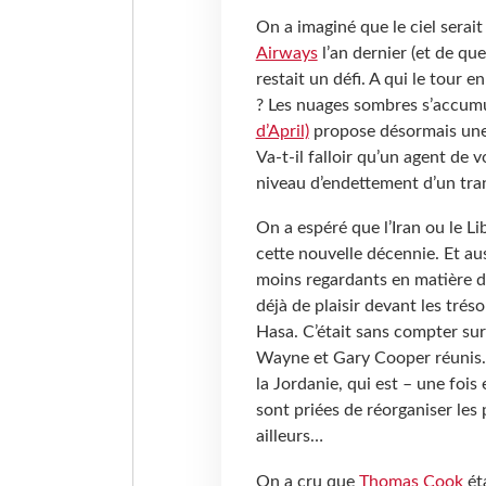
On a imaginé que le ciel serait
Airways
l’an dernier (et de qu
restait un défi. A qui le tour e
? Les nuages sombres s’accumu
d’April)
propose désormais une 
Va-t-il falloir qu’un agent de 
niveau d’endettement d’un tra
On a espéré que l’Iran ou le L
cette nouvelle décennie. Et aus
moins regardants en matière de
déjà de plaisir devant les tréso
Hasa. C’était sans compter su
Wayne et Gary Cooper réunis. A
la Jordanie, qui est – une fois
sont priées de réorganiser les p
ailleurs…
On a cru que
Thomas Cook
ét