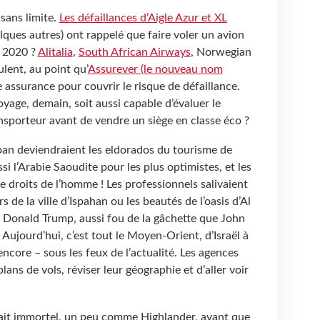
 sans limite.
Les défaillances d’Aigle Azur et XL
elques autres) ont rappelé que faire voler un avion
n 2020 ?
Alitalia
,
South African Airways
, Norwegian
lent, au point qu’
Assurever (le nouveau nom
assurance pour couvrir le risque de défaillance.
voyage, demain, soit aussi capable d’évaluer le
nsporteur avant de vendre un siège en classe éco ?
iban deviendraient les eldorados du tourisme de
si l’Arabie Saoudite pour les plus optimistes, et les
 droits de l’homme ! Les professionnels salivaient
rs de la ville d’Ispahan ou les beautés de l’oasis d’Al
r Donald Trump, aussi fou de la gâchette que John
ujourd’hui, c’est tout le Moyen-Orient, d’Israël à
 encore – sous les feux de l’actualité. Les agences
lans de vols, réviser leur géographie et d’aller voir
ait immortel, un peu comme Highlander, avant que