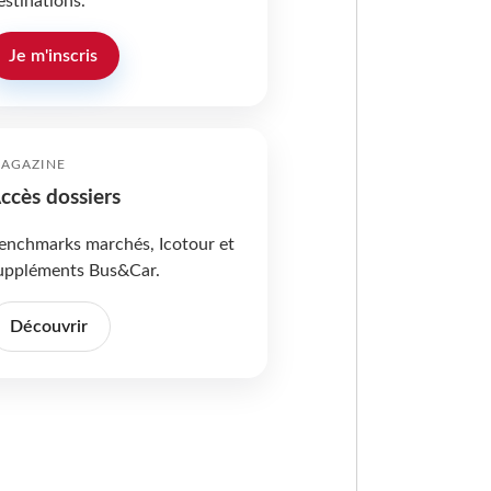
estinations.
Je m'inscris
AGAZINE
ccès dossiers
enchmarks marchés, Icotour et
uppléments Bus&Car.
Découvrir