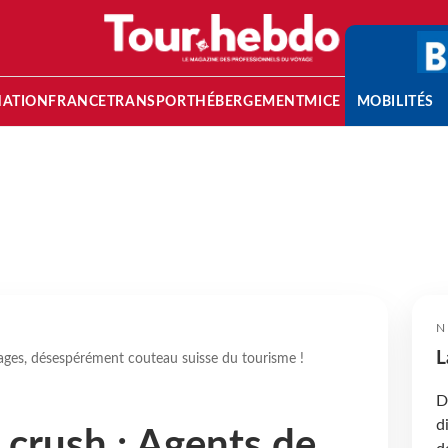
NATION
FRANCE
TRANSPORT
HÉBERGEMENT
MICE
MOBILITÉS
N
L
yages, désespérément couteau suisse du tourisme !
D
d
e crush : Agents de