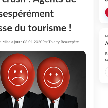
d
ésespérément
sse du tourisme !
M
re Mise à jour : 08.01.2020
Par Thierry Beaurepère
A
B
s