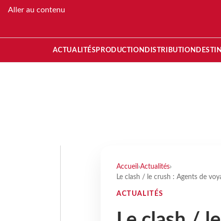
Aller au contenu
ACTUALITÉS
PRODUCTION
DISTRIBUTION
DESTI
Accueil
›
Actualités
›
Le clash / le crush : Agents de vo
ACTUALITÉS
Le clash / l