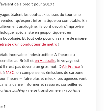
l’avaient déjà prédit pour 2019 !
yages étaient les couteaux suisses du tourisme,
en vendeur qu’expert informatique ou comptable. En
lièrement anxiogène, ils vont devoir s’improviser
ologue, spécialiste en géopolitique et en
en bobologie. Et tout cela pour un salaire de misère,
retraite d’un conducteur de métro
!
tait increvable, indestructible. A l’heure du
cendies au Brésil et
en Australie
, le voyage est
 il n’est pas devenu un gros mot. D’
Air France
à
t
à
MSC
, on compense les émissions de carbone
ur l’heure — faire plus et mieux. Les agences vont
ans la danse, informer et rassurer, conseiller et
ourisme bashing »
ne se transforme en
« tourisme
ce ?