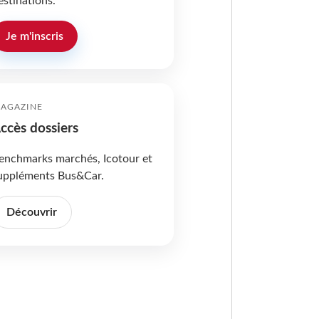
estinations.
Je m'inscris
AGAZINE
ccès dossiers
enchmarks marchés, Icotour et
uppléments Bus&Car.
Découvrir