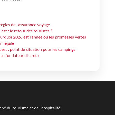
règles de l’assurance voyage
st : le retour des touristes ?
urquoi 2026 est l'année où les promesses vertes
n légale
est : point de situation pour les campings
 Le fondateur discret »
é du tourisme et de l'hospitalité.