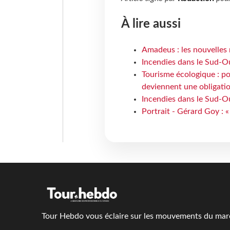
À lire aussi
Amadeus : les nouvelles 
Incendies dans le Sud-Oue
Tourisme écologique : po
deviennent une obligatio
Incendies dans le Sud-Ou
Portrait - Gérard Goy : «
Tour Hebdo vous éclaire sur les mouvements du march