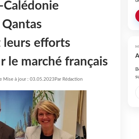
d
-Calédonie
 Qantas
leurs efforts
M
A
r le marché français
B
s
re Mise à jour : 03.05.2023
Par Rédaction