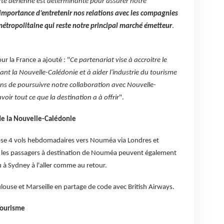
serte aérienne est déterminante pour assurer notre
’importance d’entretenir nos relations avec les compagnies
tropolitaine qui reste notre principal marché émetteur
.
r la France a ajouté : "
Ce partenariat vise à accroitre le
nt la Nouvelle-Calédonie et à aider l'industrie du tourisme
ons de poursuivre notre collaboration avec Nouvelle-
ir tout ce que la destination a à offrir
".
e la Nouvelle-Calédonie
se 4 vols hebdomadaires vers Nouméa via Londres et
 les passagers à destination de Nouméa peuvent également
u à Sydney à l'aller comme au retour.
ulouse et Marseille en partage de code avec British Airways.
Tourisme