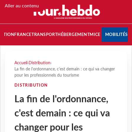
Aller au contenu
NATION
FRANCE
TRANSPORT
HÉBERGEMENT
MICE
MOBILITÉS
Accueil
›
Distribution
›
La fin de l'ordonnance, c'est demain : ce qui va changer
pour les professionnels du tourisme
DISTRIBUTION
La fin de l'ordonnance,
c'est demain : ce qui va
changer pour les