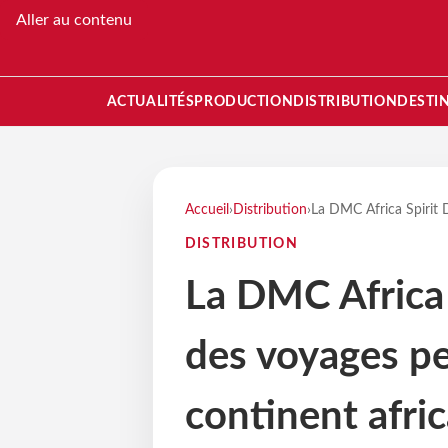
Aller au contenu
ACTUALITÉS
PRODUCTION
DISTRIBUTION
DESTI
Accueil
›
Distribution
›
La DMC Africa Spirit 
DISTRIBUTION
La DMC Africa
des voyages pe
continent afric