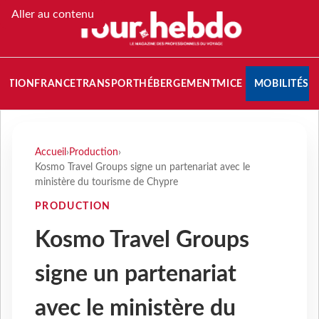
Aller au contenu
NATION
FRANCE
TRANSPORT
HÉBERGEMENT
MICE
MOBILITÉS
Accueil
›
Production
›
Kosmo Travel Groups signe un partenariat avec le
ministère du tourisme de Chypre
PRODUCTION
Kosmo Travel Groups
signe un partenariat
avec le ministère du