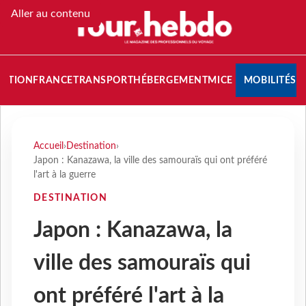
Aller au contenu
NATION
FRANCE
TRANSPORT
HÉBERGEMENT
MICE
MOBILITÉS
Accueil
›
Destination
›
Japon : Kanazawa, la ville des samouraïs qui ont préféré
l'art à la guerre
DESTINATION
Japon : Kanazawa, la
ville des samouraïs qui
ont préféré l'art à la