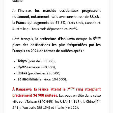
stagne.
À l’inverse,
les marchés occidentaux progressent
nettement, notamment Italie
avec une hausse de 88,6%,
la France qui augmente de 67,5%,
États-Unis, Canada et
Australie qui tous trois dépassent les +92%.
ème
Côté français,
la préfecture d’Ishikawa occupe la 5
place des destinations les plus fréquentées par les
Français en 2024 en termes de nuitées après :
Tokyo
(près de 833 500),
Kyoto
(environ 448 500),
Osaka
(proche des 238 500)
et Hiroshima
(environ 104 500).
ème
À Kanazawa, la France atteint le 7
rang atteignant
précisément 34 908 nuitées.
Les pays en tête dans cette
ville sont Taiwan (140 448), les USA (94 189), la Chine (74
541), l’Australie (55 154) et l’Italie (46 122).