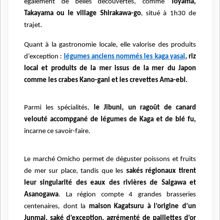
également de belles découvertes, comme
Toyama,
Takayama ou le village Shirakawa-go
, situé à 1h30 de
trajet.
Quant à la gastronomie locale, elle valorise des produits
d’exception :
légumes anciens nommés les kaga yasai
, riz
local et produits de la mer issus de la mer du Japon
comme les crabes Kano-gani et les crevettes Ama-ebi.
Parmi les spécialités,
le Jibuni, un ragoût de canard
velouté accompgané de légumes de Kaga et de blé fu,
incarne ce savoir-faire.
Le marché Omicho permet de déguster poissons et fruits
de mer sur place, tandis que les
sakés régionaux tirent
leur singularité des eaux des rivières de Saigawa et
Asanogawa
. La région compte 4 grandes brasseries
centenaires, dont la
maison Kagatsuru à l’origine d’un
Junmai, saké d’exception, agrémenté de paillettes d’or