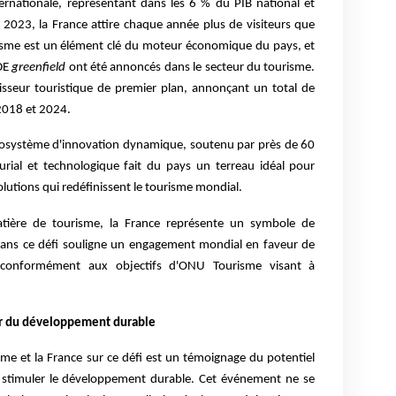
ternationale, représentant dans les 6 % du PIB national et
 2023, la France attire chaque année plus de visiteurs que
risme est un élément clé du moteur économique du pays, et
IDE
greenfield
ont été annoncés dans le secteur du tourisme.
isseur touristique de premier plan, annonçant un total de
2018 et 2024.
écosystème d'innovation dynamique, soutenu par près de 60
urial et technologique fait du pays un terreau idéal pour
olutions qui redéfinissent le tourisme mondial.
tière de tourisme, la France représente un symbole de
e dans ce défi souligne un engagement mondial en faveur de
é, conformément aux objectifs d'ONU Tourisme visant à
r du développement durable
sme et la France sur ce défi est un témoignage du potentiel
r stimuler le développement durable. Cet événement ne se