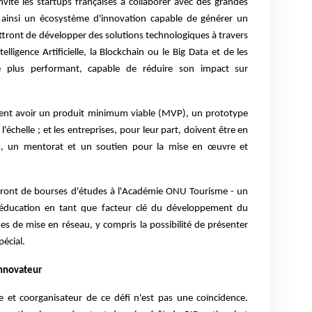
vite les startups françaises à collaborer avec des grandes
t ainsi un écosystème d'innovation capable de générer un
ttront de développer des solutions technologiques à travers
elligence Artificielle, la Blockchain ou le Big Data et de les
e plus performant, capable de réduire son impact sur
vent avoir un produit minimum viable (MVP), un prototype
l'échelle ; et les entreprises, pour leur part, doivent être en
s, un mentorat et un soutien pour la mise en œuvre et
cieront de bourses d'études à l'Académie ONU Tourisme - un
'éducation en tant que facteur clé du développement du
es de mise en réseau, y compris la possibilité de présenter
pécial.
innovateur
 et coorganisateur de ce défi n'est pas une coïncidence.