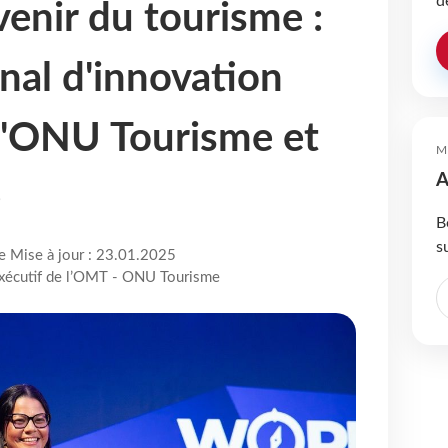
d
venir du tourisme :
onal d'innovation
l'ONU Tourisme et
M
A
e
B
s
re Mise à jour : 23.01.2025
 exécutif de l’OMT - ONU Tourisme