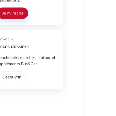
estinations.
Je m'inscris
AGAZINE
ccès dossiers
enchmarks marchés, Icotour et
uppléments Bus&Car.
Découvrir