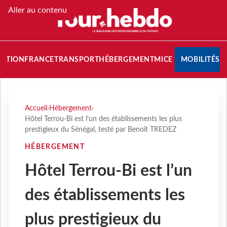
Aller au contenu
NATION
FRANCE
TRANSPORT
HÉBERGEMENT
MICE
MOBILITÉS
Accueil
›
Hébergement
›
Hôtel Terrou-Bi est l’un des établissements les plus
prestigieux du Sénégal, testé par Benoît TREDEZ
HÉBERGEMENT
Hôtel Terrou-Bi est l’un
des établissements les
plus prestigieux du