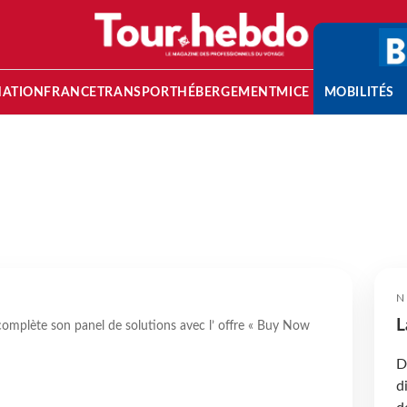
NATION
FRANCE
TRANSPORT
HÉBERGEMENT
MICE
MOBILITÉS
N
L
mplète son panel de solutions avec l’ offre « Buy Now
D
d