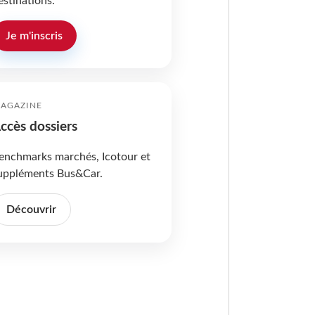
estinations.
Je m'inscris
AGAZINE
ccès dossiers
enchmarks marchés, Icotour et
uppléments Bus&Car.
Découvrir