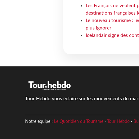
Les Français ne veulent p
destinations françaises l
Le nouveau tourisme : le
plus ignorer
Icelandair signe des con
Tour Hebdo vous éclaire sur les mouvements du march
Notre équipe :
Le Quotidien du Tourisme
·
Tour Hebdo
·
Bu