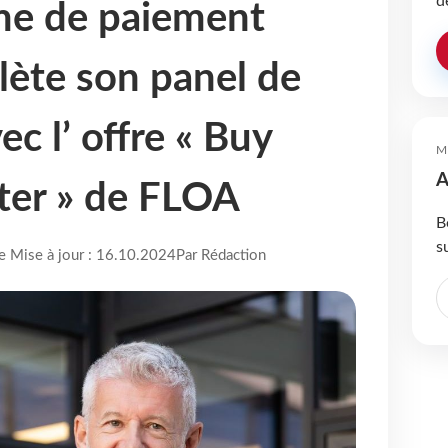
d
me de paiement
ète son panel de
ec l’ offre « Buy
M
A
ter » de FLOA
B
s
re Mise à jour : 16.10.2024
Par Rédaction