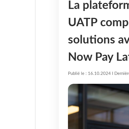
La platefor
UATP compl
solutions av
Now Pay La
Publié le : 16.10.2024 I Derniè