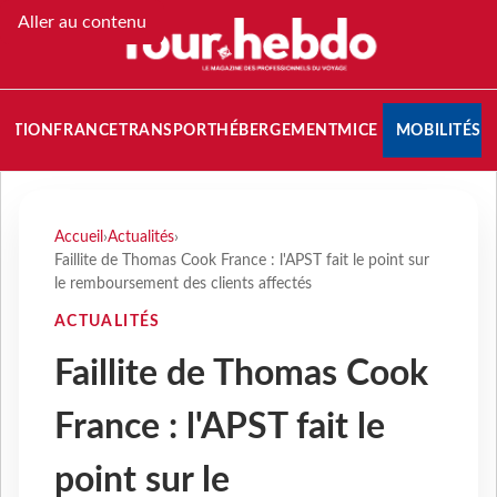
Aller au contenu
NATION
FRANCE
TRANSPORT
HÉBERGEMENT
MICE
MOBILITÉS
Accueil
›
Actualités
›
Faillite de Thomas Cook France : l'APST fait le point sur
le remboursement des clients affectés
ACTUALITÉS
Faillite de Thomas Cook
France : l'APST fait le
point sur le