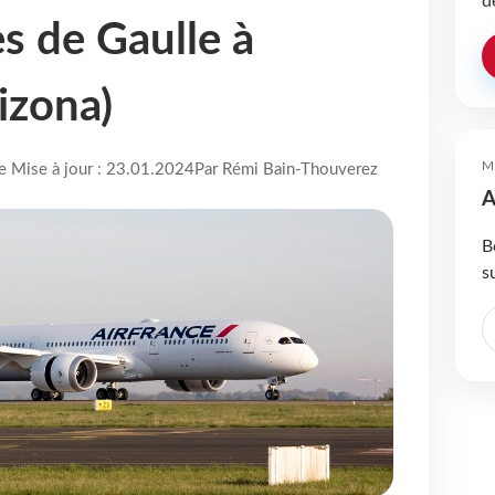
d
s de Gaulle à
izona)
M
re Mise à jour : 23.01.2024
Par Rémi Bain-Thouverez
A
B
s