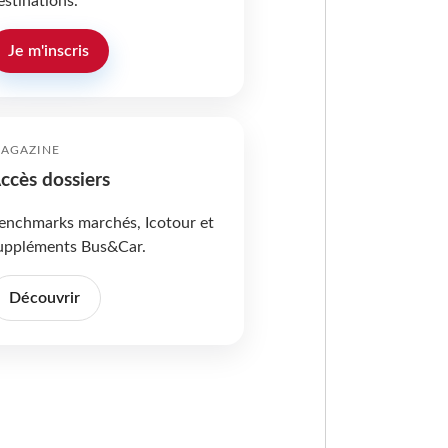
estinations.
Je m'inscris
AGAZINE
ccès dossiers
enchmarks marchés, Icotour et
uppléments Bus&Car.
Découvrir