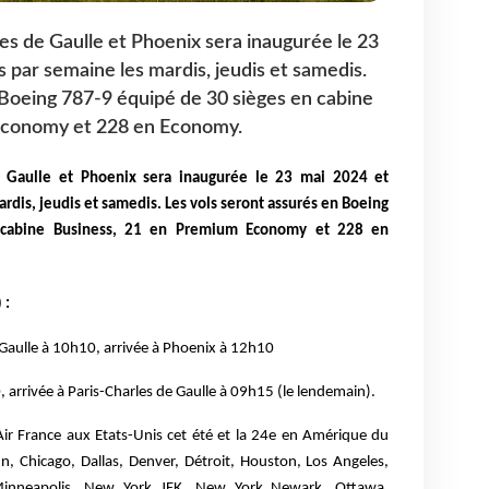
les de Gaulle et Phoenix sera inaugurée le 23
 par semaine les mardis, jeudis et samedis.
 Boeing 787-9 équipé de 30 sièges en cabine
Economy et 228 en Economy.
de Gaulle et Phoenix sera inaugurée le 23 mai 2024 et
rdis, jeudis et samedis. Les vols seront assurés en Boeing
 cabine Business, 21 en Premium Economy et 228 en
 :
 Gaulle à 10h10, arrivée à Phoenix à 12h10
arrivée à Paris-Charles de Gaulle à 09h15 (le lendemain).
Air France aux Etats-Unis cet été et la 24e en Amérique du
n, Chicago, Dallas, Denver, Détroit, Houston, Los Angeles,
Minneapolis, New York JFK, New York Newark, Ottawa,