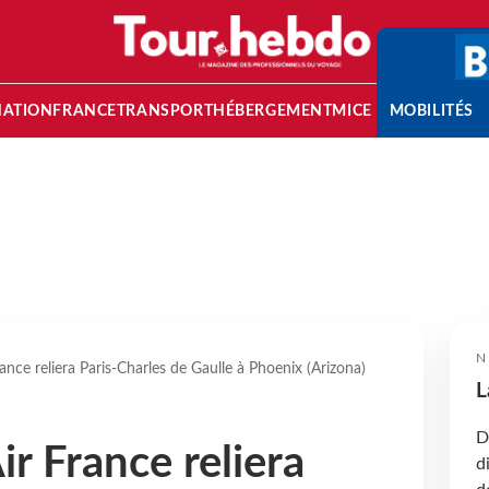
NATION
FRANCE
TRANSPORT
HÉBERGEMENT
MICE
MOBILITÉS
N
ance reliera Paris-Charles de Gaulle à Phoenix (Arizona)
L
D
ir France reliera
d