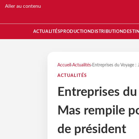
Aller au contenu
ACTUALITÉS
PRODUCTION
DISTRIBUTION
DESTI
Accueil
›
Actualités
›
Entreprises du Voyage :
ACTUALITÉS
Entreprises du
Mas rempile p
de président