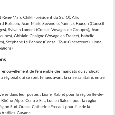
t René-Marc Chikli (président du SETO), Alix
ard Boisson, Jean-Marie Seveno et Yannick Faucon (Conseil
es), Sylvain Lament (Conseil Voyages de Groupes), Jean-
eunes), Ghislain Chaigne (Voyage en France), Isabelle
es), Stéphane Le Pennec (Conseil Tour-Opérateurs), Lionel
égions).
ons
 renouvellement de l’ensemble des mandats du syndicat
 régional qui se sont tenues avant la crise sanitaire, entre
elés dans leur postes : Lionel Rabiet pour la région Ile-de-
n Rhône-Alpes Centre-Est, Lucien Salemi pour la région
égion Sud-Ouest, Catherine Frecaut pour l’Ile de la
s Antilles-Guyane.