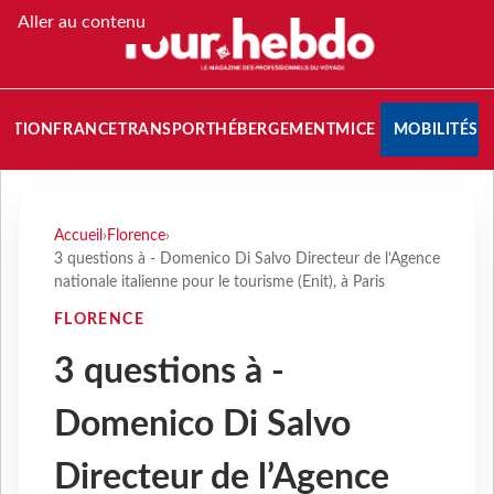
Aller au contenu
NATION
FRANCE
TRANSPORT
HÉBERGEMENT
MICE
MOBILITÉS
Accueil
›
Florence
›
3 questions à - Domenico Di Salvo Directeur de l’Agence
nationale italienne pour le tourisme (Enit), à Paris
FLORENCE
3 questions à -
Domenico Di Salvo
Directeur de l’Agence