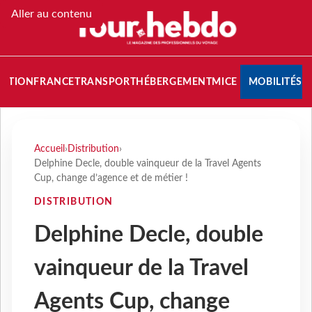
Aller au contenu
NATION
FRANCE
TRANSPORT
HÉBERGEMENT
MICE
MOBILITÉS
Accueil
›
Distribution
›
Delphine Decle, double vainqueur de la Travel Agents
Cup, change d’agence et de métier !
DISTRIBUTION
Delphine Decle, double
vainqueur de la Travel
Agents Cup, change