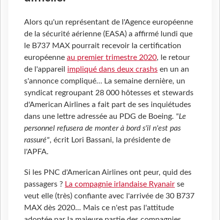
Alors qu'un représentant de l'Agence européenne
de la sécurité aérienne (EASA) a affirmé lundi que
le B737 MAX pourrait recevoir la certification
européenne
au premier trimestre 2020
, le retour
de l'appareil
impliqué dans deux crashs
en un an
s'annonce compliqué… La semaine dernière, un
syndicat regroupant 28 000 hôtesses et stewards
d'American Airlines a fait part de ses inquiétudes
dans une lettre adressée au PDG de Boeing.
"Le
personnel refusera de monter à bord s'il n'est pas
rassuré"
, écrit Lori Bassani, la présidente de
l'APFA.
Si les PNC d'American Airlines ont peur, quid des
passagers ?
La compagnie irlandaise Ryanair
se
veut elle (très) confiante avec l'arrivée de 30 B737
MAX dès 2020... Mais ce n'est pas l'attitude
adoptée par la majeure partie des compagnies.