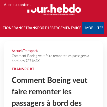
Aller au contenu
NATION
FRANCE
TRANSPORT
HÉBERGEMENT
MICE
MOBILITÉS
Accueil
›
Transport
›
Comment Boeing veut faire remonter les passagers à
bord des 737 MAX
TRANSPORT
Comment Boeing veut
faire remonter les
passagers à bord des