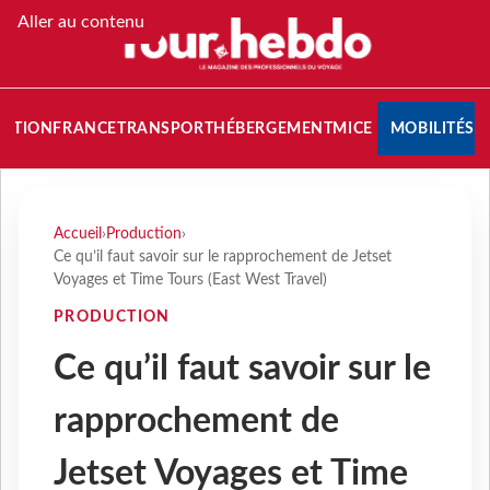
Aller au contenu
NATION
FRANCE
TRANSPORT
HÉBERGEMENT
MICE
MOBILITÉS
Accueil
›
Production
›
Ce qu’il faut savoir sur le rapprochement de Jetset
Voyages et Time Tours (East West Travel)
PRODUCTION
Ce qu’il faut savoir sur le
rapprochement de
Jetset Voyages et Time