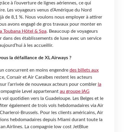
râce à l’ouverture de lignes aériennes, ce qui
aire. Les voyageurs venus d’Amérique du Nord
jà de 8,1 %. Nous voulons nous employer à attirer
 nous avons engagé de gros travaux pour monter en
a Toubana Hôtel & Spa
. Beaucoup de voyageurs
r dans des établissements de luxe avec un service
jourd’hui à les accueillir.
s la défaillance de XL Airways ?
, un concurrent en moins engendre
des billets aux
nce, Corsair et Air Caraïbes restent les acteurs
sur l’arrivée de nouveaux acteurs pour combler
la
 compagnie Level appartenant
au groupe IAG
n vol quotidien vers la Guadeloupe. Les Belges et le
iter également de trois vols hebdomadaires via Air
Charleroi-Brussels. Pour les clients américains, Air
tions hebdomadaires depuis Miami durant toute la
can Airlines. La compagnie low cost JetBlue