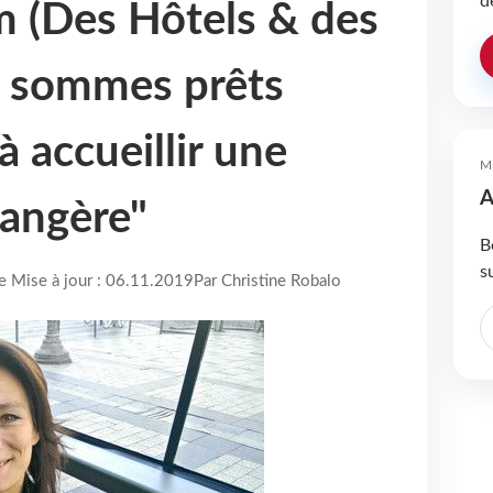
d
 (Des Hôtels & des
us sommes prêts
à accueillir une
M
A
rangère"
B
s
re Mise à jour : 06.11.2019
Par Christine Robalo