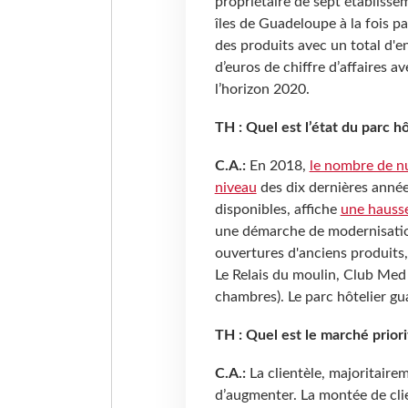
propriétaire de sept établisse
îles de Guadeloupe à la fois p
des produits avec un total d'e
d’euros de chiffre d’affaires av
l’horizon 2020.
TH : Quel est l’état du parc 
C.A.:
En 2018,
le nombre de nu
niveau
des dix dernières année
disponibles, affiche
une hausse
une démarche de modernisatio
ouvertures d'anciens produits,
Le Relais du moulin, Club Me
chambres). Le parc hôtelier gu
TH : Quel est le marché priori
C.A.:
La clientèle, majoritaire
d’augmenter. La montée de cli