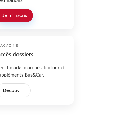
estinations.
Je m'inscris
AGAZINE
ccès dossiers
enchmarks marchés, Icotour et
uppléments Bus&Car.
Découvrir