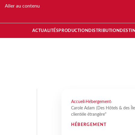
Aller au contenu
ACTUALITÉS
PRODUCTION
DISTRIBUTION
DESTI
Accueil
›
Hébergement
›
Carole Adam (Des Hôtels & des Îles
clientèle étrangère"
HÉBERGEMENT