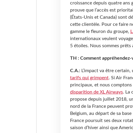
croissance depuis quatre ans g
prouve que l’accès est priorit
(États-Unis et Canada) sont dé
cette clientèle. Pour ce faire
gamme le fleuron du groupe,
L
internationaux veulent voyage
5 étoiles. Nous sommes prêts au
TH : Comment appréhendez-vou
C.A.:
L’impact va être certain
tarifs qui grimpent
. Si Air Fra
principaux, et nous comptons 
disparition de XL Airways
. La
propose depuis juillet 2018, u
nord de la France peuvent prof
Belgium, au départ de sa base 
France poursuit ses deux rota
saison d’hiver ainsi que Ameri