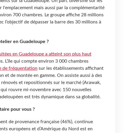
ments sur la Guadeloupe. Un parc diversifié sur les
ar l'emplacement mais aussi par la complémentarité
nviron 700 chambres. Le groupe affiche 28 millions
ec l’objectif de dépasser la barre des 30 millions à
hôtelier en Guadeloupe ?
itées en Guadeloupe a atteint son plus haut
s. L’île qui compte environ 3
000 chambres
 de fréquentation
sur les établissements affichant
n et de montée en gamme. On assiste aussi à des
 rénovés et repositionnés sur le marché (Arawak,
d qui rouvre mi-novembre avec 150 nouvelles
adeloupéen est très dynamique dans sa globalité.
taire pour vous ?
ment de provenance française (46%), continue
ents européens et d’Amérique du Nord est en