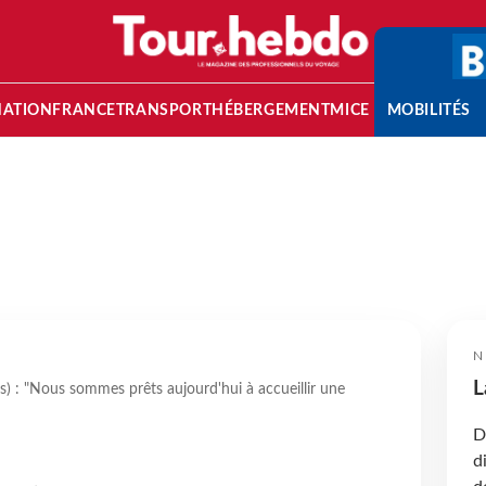
NATION
FRANCE
TRANSPORT
HÉBERGEMENT
MICE
MOBILITÉS
N
L
) : "Nous sommes prêts aujourd'hui à accueillir une
D
d