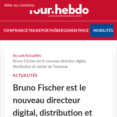
Aller au contenu
NATION
FRANCE
TRANSPORT
HÉBERGEMENT
MICE
MOBILITÉS
Accueil
›
Actualités
›
Bruno Fischer est le nouveau directeur digital,
distribution et ventes de Transavia
ACTUALITÉS
Bruno Fischer est le
nouveau directeur
digital, distribution et