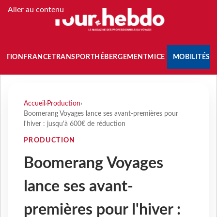
Aller au contenu
NATION
FRANCE
TRANSPORT
HÉBERGEMENT
MICE
MOBILITÉS
Accueil
›
Production
›
Boomerang Voyages lance ses avant-premières pour
l'hiver : jusqu'à 600€ de réduction
PRODUCTION
Boomerang Voyages
lance ses avant-
premières pour l'hiver :