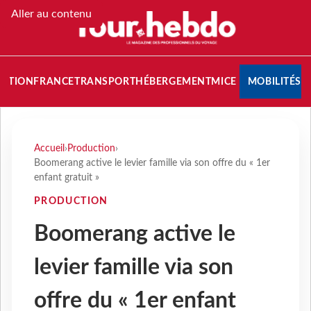
Aller au contenu
NATION
FRANCE
TRANSPORT
HÉBERGEMENT
MICE
MOBILITÉS
Accueil
›
Production
›
Boomerang active le levier famille via son offre du « 1er
enfant gratuit »
PRODUCTION
Boomerang active le
levier famille via son
offre du « 1er enfant