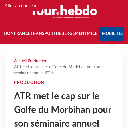
Aller au contenu
NATION
FRANCE
TRANSPORT
HÉBERGEMENT
MICE
MOBILITÉS
Accueil
›
Production
›
ATR met le cap sur le Golfe du Morbihan pour son
séminaire annuel 2026
PRODUCTION
ATR met le cap sur le
Golfe du Morbihan pour
son séminaire annuel