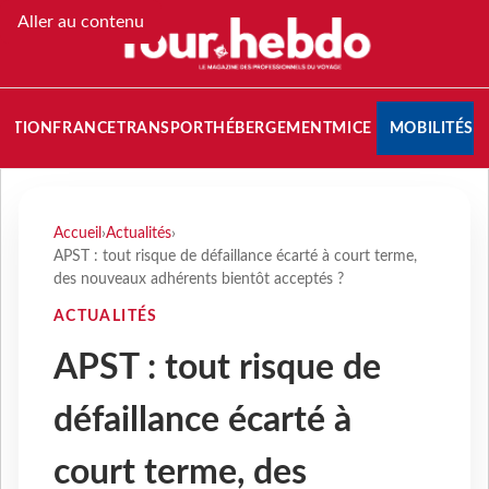
Aller au contenu
NATION
FRANCE
TRANSPORT
HÉBERGEMENT
MICE
MOBILITÉS
Accueil
›
Actualités
›
APST : tout risque de défaillance écarté à court terme,
des nouveaux adhérents bientôt acceptés ?
ACTUALITÉS
APST : tout risque de
défaillance écarté à
court terme, des