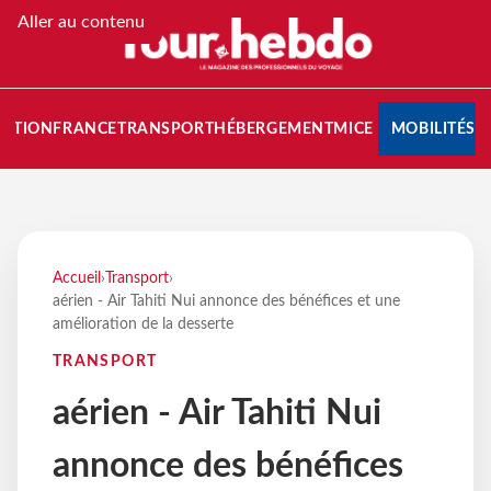
Aller au contenu
NATION
FRANCE
TRANSPORT
HÉBERGEMENT
MICE
MOBILITÉS
Accueil
›
Transport
›
aérien - Air Tahiti Nui annonce des bénéfices et une
amélioration de la desserte
TRANSPORT
aérien - Air Tahiti Nui
annonce des bénéfices