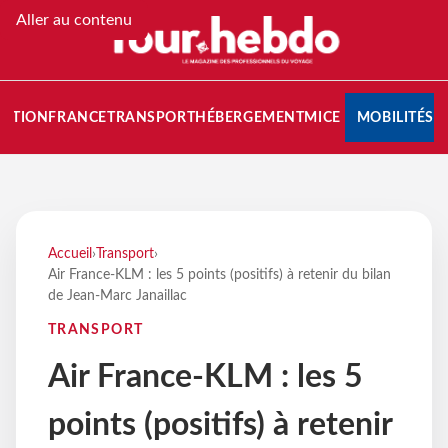
Aller au contenu
NATION
FRANCE
TRANSPORT
HÉBERGEMENT
MICE
MOBILITÉS
Accueil
›
Transport
›
Air France-KLM : les 5 points (positifs) à retenir du bilan
de Jean-Marc Janaillac
TRANSPORT
Air France-KLM : les 5
points (positifs) à retenir