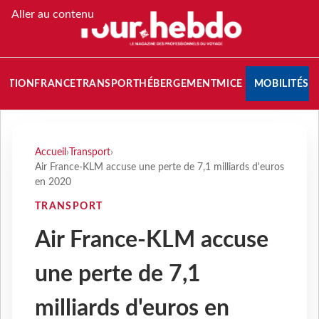
Aller au contenu
NATION
FRANCE
TRANSPORT
HÉBERGEMENT
MICE
MOBILITÉS
Accueil
›
Transport
›
Air France-KLM accuse une perte de 7,1 milliards d'euros
en 2020
TRANSPORT
Air France-KLM accuse
une perte de 7,1
milliards d'euros en