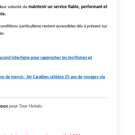
leur volonté de
maintenir un service fiable, performant et
èle.
conditions particulières restent accessibles dès à présent sur
es.
accord interligne pour rapprocher les territoires et
ons de mercis : Air Caraïbes célèbre 25 ans de voyages via
boux
pour
Tour Hebdo
.