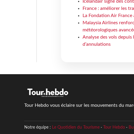
Icelandair signe des con
France : améliorer les tr
La Fondation Air France 
Malaysia Airlines renforc
météorologiques avancé
Analyse des vols depuis 
d’annulations
Tour Hebdo vous éclaire sur les mouvements du march
Notre équipe :
Le Quotidien du Tourisme
·
Tour Hebdo
·
Bu