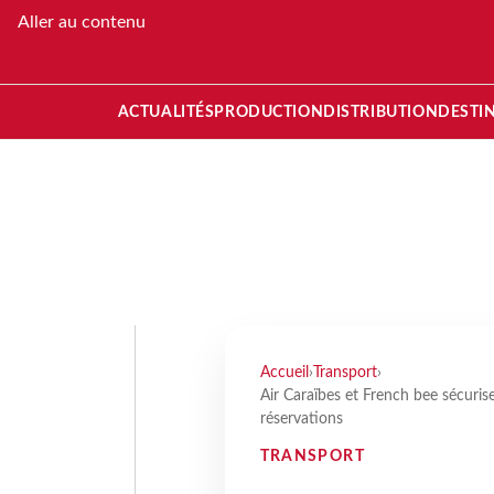
Aller au contenu
ACTUALITÉS
PRODUCTION
DISTRIBUTION
DESTI
Accueil
›
Transport
›
Air Caraïbes et French bee sécuris
réservations
TRANSPORT