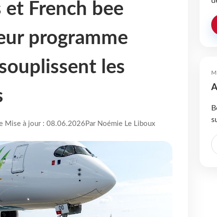
d
s et French bee
leur programme
ssouplissent les
M
A
s
B
s
re Mise à jour : 08.06.2026
Par Noémie Le Liboux