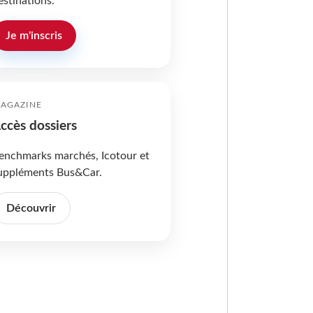
estinations.
Je m'inscris
AGAZINE
ccès dossiers
enchmarks marchés, Icotour et
uppléments Bus&Car.
Découvrir