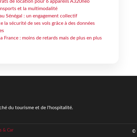
trats de location pour 6 appareils A320neo
ansports et la multimodalité
au Sénégal : un engagement collectif
e la sécurité de ses vols grâce à des données
es
la France : moins de retards mais de plus en plus
é du tourisme et de l'hospitalité.
s & Car
© 