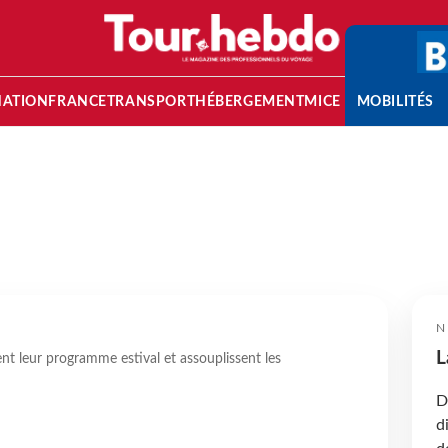
NATION
FRANCE
TRANSPORT
HÉBERGEMENT
MICE
MOBILITÉS
N
L
ent leur programme estival et assouplissent les
D
d