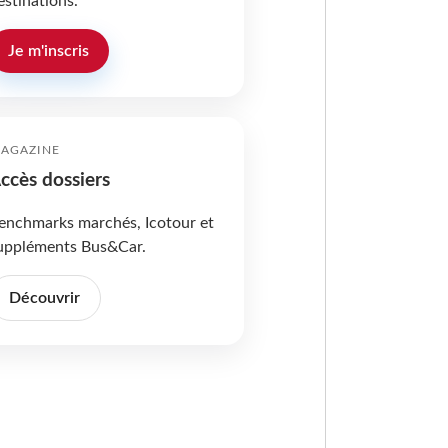
estinations.
Je m'inscris
AGAZINE
ccès dossiers
enchmarks marchés, Icotour et
uppléments Bus&Car.
Découvrir