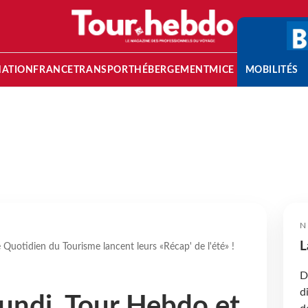
NATION
FRANCE
TRANSPORT
HÉBERGEMENT
MICE
MOBILITÉS
N
L
e Quotidien du Tourisme lancent leurs «Récap' de l'été» !
D
d
lundi, Tour Hebdo et