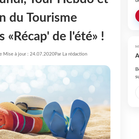
d
n du Tourisme
s «Récap' de l'été» !
M
re Mise à jour : 24.07.2020
Par La rédaction
A
B
s