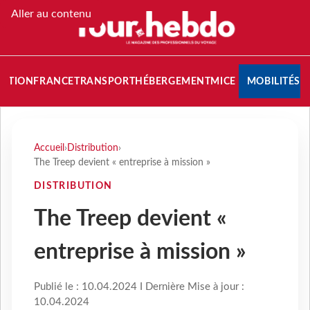
Aller au contenu
NATION
FRANCE
TRANSPORT
HÉBERGEMENT
MICE
MOBILITÉS
Accueil
›
Distribution
›
The Treep devient « entreprise à mission »
DISTRIBUTION
The Treep devient «
entreprise à mission »
Publié le : 10.04.2024 I Dernière Mise à jour :
10.04.2024