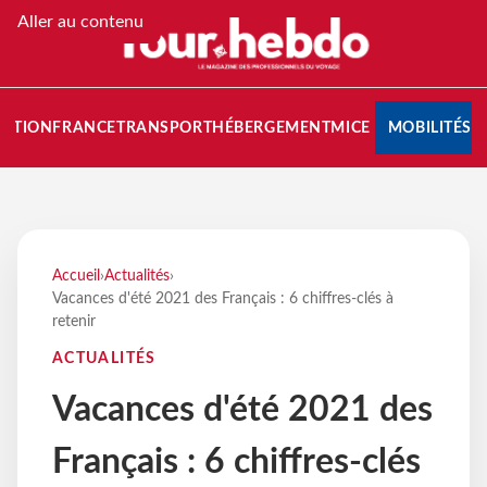
Aller au contenu
NATION
FRANCE
TRANSPORT
HÉBERGEMENT
MICE
MOBILITÉS
Accueil
›
Actualités
›
Vacances d'été 2021 des Français : 6 chiffres-clés à
retenir
ACTUALITÉS
Vacances d'été 2021 des
Français : 6 chiffres-clés