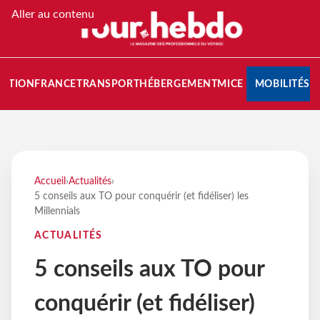
Aller au contenu
NATION
FRANCE
TRANSPORT
HÉBERGEMENT
MICE
MOBILITÉS
Accueil
›
Actualités
›
5 conseils aux TO pour conquérir (et fidéliser) les
Millennials
ACTUALITÉS
5 conseils aux TO pour
conquérir (et fidéliser)