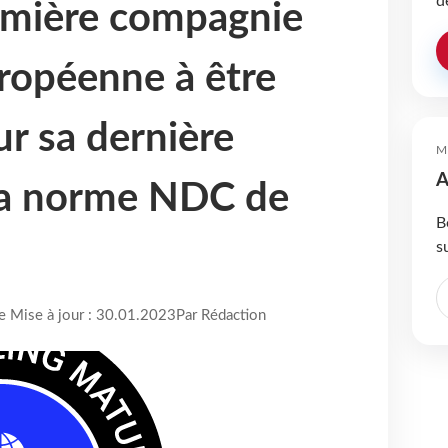
d
emière compagnie
ropéenne à être
ur sa dernière
M
A
la norme NDC de
B
s
re Mise à jour : 30.01.2023
Par Rédaction