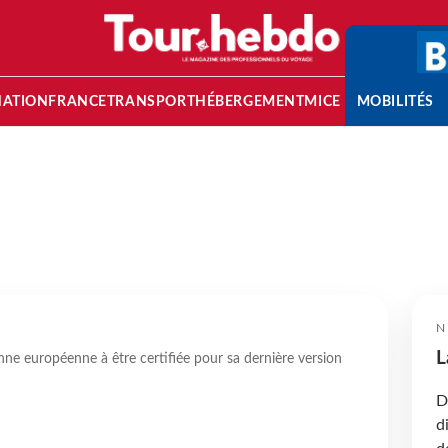
NATION
FRANCE
TRANSPORT
HÉBERGEMENT
MICE
MOBILITÉS
N
L
ne européenne à être certifiée pour sa dernière version
D
d