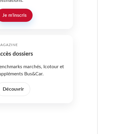
estinations.
Je m'inscris
AGAZINE
ccès dossiers
enchmarks marchés, Icotour et
uppléments Bus&Car.
Découvrir