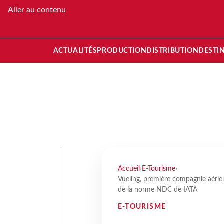
Aller au contenu
ACTUALITÉS
PRODUCTION
DISTRIBUTION
DESTI
Accueil
›
E-Tourisme
›
Vueling, première compagnie aérien
de la norme NDC de IATA
E-TOURISME