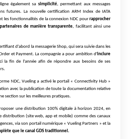
uligne également sa
simplicité
, permettant aux messages
ons futures. La nouvelle certification ARM Index de IATA
ant les fonctionnalités de la connexion NDC pour
rapprocher
 partenaires de manière transparente
, facilitant ainsi une
rtifiant d'abord la messagerie Shop, qui sera suivie dans les
 Order et Payment. La compagnie a pour ambition d'
inclure
ici la fin de l'année afin de répondre aux besoins de ses
rs.
norme NDC, Vueling a activé le portail « Connectivity Hub »
ation avec la publication de toute la documentation relative
e section sur les meilleures pratiques.
proposer une distribution 100% digitale à horizon 2024, en
e distribution (site web, app et mobile) comme des canaux
gences, via son portail numérique « Vueling Partners » et la
mplète que le canal GDS traditionnel.