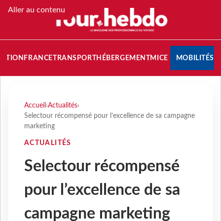
Aller au contenu
NATION
FRANCE
TRANSPORT
HÉBERGEMENT
MICE
MOBILITÉS
Accueil
›
Actualités
›
Selectour récompensé pour l’excellence de sa campagne
marketing
ACTUALITÉS
Selectour récompensé
pour l’excellence de sa
campagne marketing