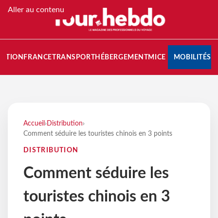
Aller au contenu
NATION
FRANCE
TRANSPORT
HÉBERGEMENT
MICE
MOBILITÉS
Accueil
›
Distribution
›
Comment séduire les touristes chinois en 3 points
DISTRIBUTION
Comment séduire les
touristes chinois en 3