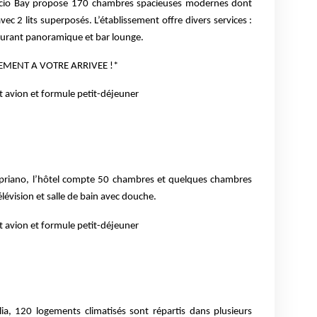
accio Bay propose 170 chambres
spacieuses modernes dont
vec 2 lits
superposés. L’établissement offre divers services :
aurant panoramique et bar lounge.
EMENT A VOTRE ARRIVEE !*
t avion et formule petit-déjeuner
opriano, l’hôtel compte 50 chambres
et quelques chambres
élévision et
salle de bain avec douche.
t avion et formule petit-déjeuner
lia, 120 logements climatisés sont
répartis dans plusieurs