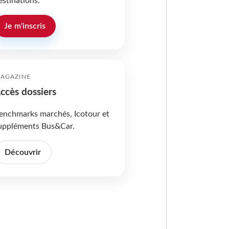
estinations.
Je m'inscris
AGAZINE
ccès dossiers
enchmarks marchés, Icotour et
uppléments Bus&Car.
Découvrir