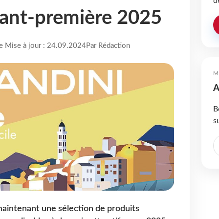
d
vant-première 2025
re Mise à jour : 24.09.2024
Par Rédaction
M
A
B
s
aintenant une sélection de produits