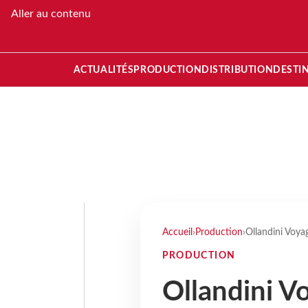
Aller au contenu
ACTUALITÉS
PRODUCTION
DISTRIBUTION
DESTI
Accueil
›
Production
›
Ollandini Voya
PRODUCTION
Ollandini V