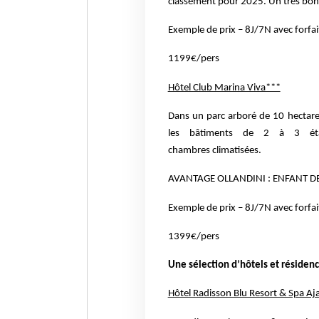
classement pour 2025.
Un très bon 
Exemple de prix – 8J/7N avec forfait
1199€/pers
Hôtel Club Marina Viva***
Dans un parc arboré de 10 hectare
les bâtiments de 2 à 3
é
chambres
climatisées.
AVANTAGE OLLANDINI : ENFANT DE
Exemple de prix – 8J/7N avec forfait
1399€/pers
Une sélection d’hôtels et résiden
Hôtel Radisson Blu Resort & Spa Aj