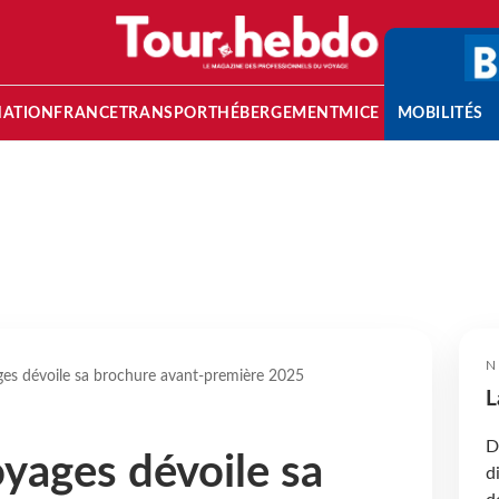
NATION
FRANCE
TRANSPORT
HÉBERGEMENT
MICE
MOBILITÉS
N
ges dévoile sa brochure avant-première 2025
L
D
oyages dévoile sa
d