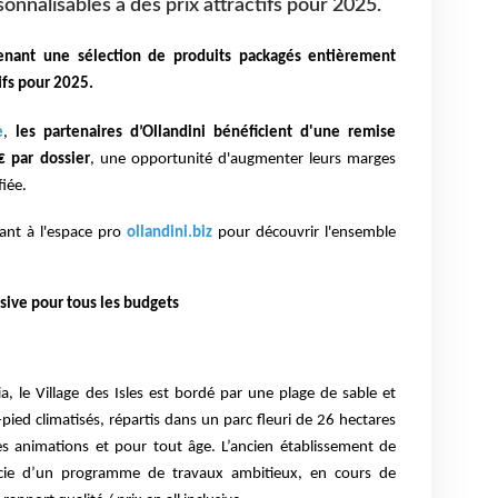
nnalisables à des prix attractifs pour 2025.
tenant
une sélection de produits packagés entièrement
tifs pour 2025.
e
,
les partenaires d’Ollandini bénéficient d'une remise
 € par
dossier
, une opportunité d'augmenter leurs marges
fiée.
nt à l'espace pro
ollandini.biz
pour découvrir l'ensemble
usive pour tous les budgets
, le Village des Isles est bordé par
une plage de sable et
-pied
climatisés, répartis dans un parc fleuri de 26 hectares
es animations et pour tout âge. L’ancien
établissement de
icie d’un
programme de travaux ambitieux, en cours de