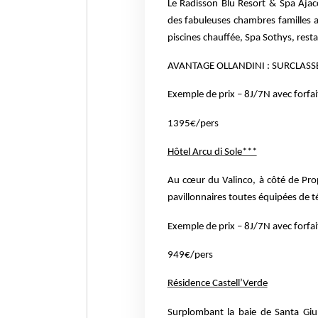
Le Radisson Blu Resort & Spa Aj
des fabuleuses chambres familles a
piscines chauffée, Spa
Sothys, rest
AVANTAGE OLLANDINI : SURCLASS
Exemple de prix – 8J/7N avec forfai
1395€/pers
Hôtel Arcu di Sole***
Au cœur du Valinco, à côté de Pr
pavillonnaires toutes équipées de t
Exemple de prix – 8J/7N avec forfai
949€/pers
Résidence Castell’Verde
Surplombant la baie de Santa Giu