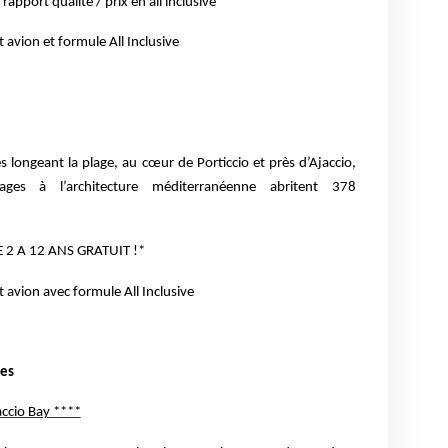
rapport qualité / prix en all inclusive
 avion et formule All Inclusive
s longeant la
plage, au cœur de Porticcio et près d’Ajaccio,
tages à l’architecture méditerranéenne abritent 378
 2 A 12 ANS GRATUIT !*
 avion avec formule All Inclusive
ces
accio Bay ****