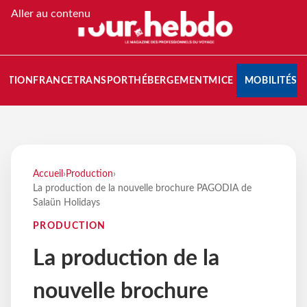
Aller au contenu
NATION
FRANCE
TRANSPORT
HÉBERGEMENT
MICE
MOBILITÉS
Accueil
›
Production
›
La production de la nouvelle brochure PAGODIA de
Salaün Holidays
PRODUCTION
La production de la
nouvelle brochure