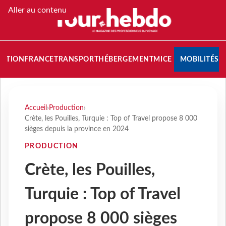
Aller au contenu
NATION
FRANCE
TRANSPORT
HÉBERGEMENT
MICE
MOBILITÉS
Accueil
›
Production
›
Crète, les Pouilles, Turquie : Top of Travel propose 8 000
sièges depuis la province en 2024
PRODUCTION
Crète, les Pouilles,
Turquie : Top of Travel
propose 8 000 sièges