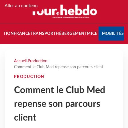
Aller au contenu
NATION
FRANCE
TRANSPORT
HÉBERGEMENT
MICE
MOBILITÉS
Accueil
›
Production
›
Comment le Club Med repense son parcours client
PRODUCTION
Comment le Club Med
repense son parcours
client