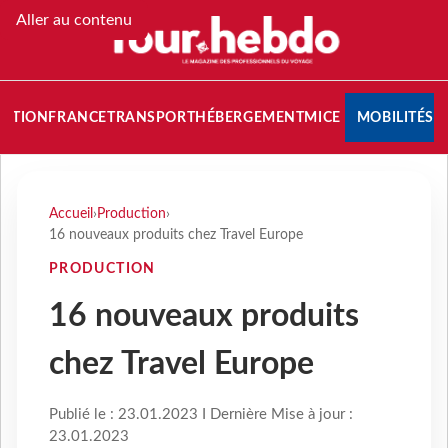
Aller au contenu
NATION
FRANCE
TRANSPORT
HÉBERGEMENT
MICE
MOBILITÉS
Accueil
›
Production
›
16 nouveaux produits chez Travel Europe
PRODUCTION
16 nouveaux produits
chez Travel Europe
Publié le : 23.01.2023 I Dernière Mise à jour :
23.01.2023