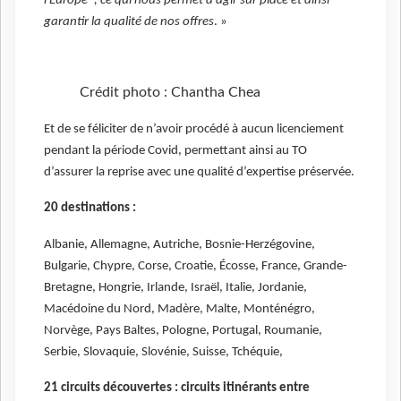
l'Europe*, ce qui nous permet d’agir sur place et ainsi
garantir la qualité de nos offres
. »
Crédit photo : Chantha Chea
Et de se féliciter de n’avoir procédé à aucun licenciement
pendant la période Covid, permettant ainsi au TO
d’assurer la reprise avec une qualité d’expertise préservée.
20 destinations :
Albanie, Allemagne, Autriche, Bosnie-Herzégovine,
Bulgarie, Chypre, Corse, Croatie, Écosse, France, Grande-
Bretagne, Hongrie, Irlande, Israël, Italie, Jordanie,
Macédoine du Nord, Madère, Malte, Monténégro,
Norvège, Pays Baltes, Pologne, Portugal, Roumanie,
Serbie, Slovaquie, Slovénie, Suisse, Tchéquie,
21 circuits découvertes : circuits itinérants entre