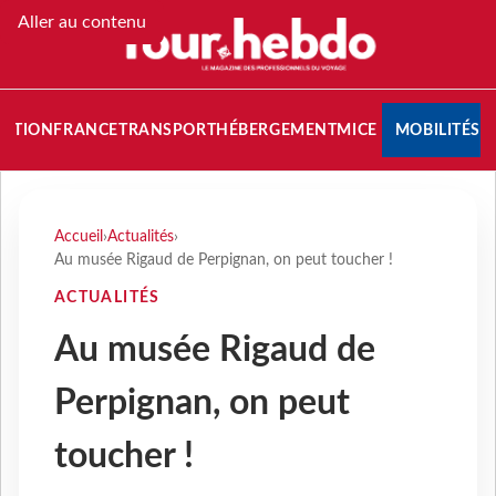
Aller au contenu
NATION
FRANCE
TRANSPORT
HÉBERGEMENT
MICE
MOBILITÉS
Accueil
›
Actualités
›
Au musée Rigaud de Perpignan, on peut toucher !
ACTUALITÉS
Au musée Rigaud de
Perpignan, on peut
toucher !