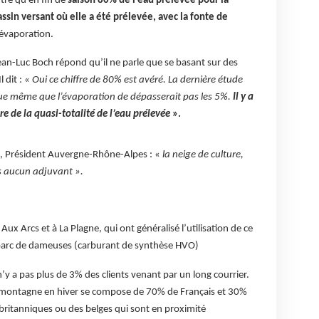
tre qu’en fin de
saison 80% de l’eau prélevée pour la
ssin versant où elle a été prélevée, avec la fonte de
’évaporation.
Jean-Luc Boch répond qu’il ne parle que se basant sur des
 dit : «
Oui ce chiffre de 80% est avéré. La dernière étude
que même que l’évaporation de dépasserait pas les 5%.
Il y a
re de la quasi-totalité de l’eau prélevée
».
e, Président Auvergne-Rhône-Alpes : «
la neige de culture,
ans aucun adjuvant ».
Aux Arcs et à La Plagne, qui ont généralisé l’utilisation de ce
r parc de dameuses (carburant de synthèse HVO)
n’y a pas plus de 3% des clients venant par un long courrier.
 la montagne en hiver se compose de 70% de Français et 30%
britanniques ou des belges qui sont en proximité