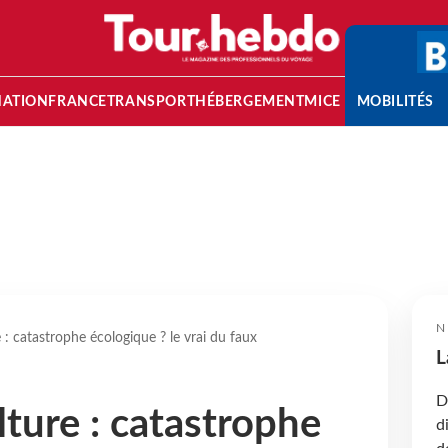
NATION
FRANCE
TRANSPORT
HÉBERGEMENT
MICE
MOBILITÉS
N
 : catastrophe écologique ? le vrai du faux
L
D
lture : catastrophe
d