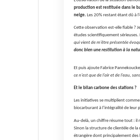
L’observation de la situation démon
production est restituée dans le ba
neige.
Les 20% restant étant dû à l
Cette observation est-elle fiable ? 
études scientifiquement sérieuses. Il
qui vient de m’être présentée évo
donc bien une restitution à la natu
Et puis ajoute Fabrice Pannekouck
ce n’est que de l’air et de l’eau, s
Et le bilan carbone des stations ?
Les initiatives se multiplient comme 
biocarburant à l’intégralité de leu
Au-delà, un chiffre résume tout : il 
Sinon la structure de clientèle de
étrangère dont principalement des 