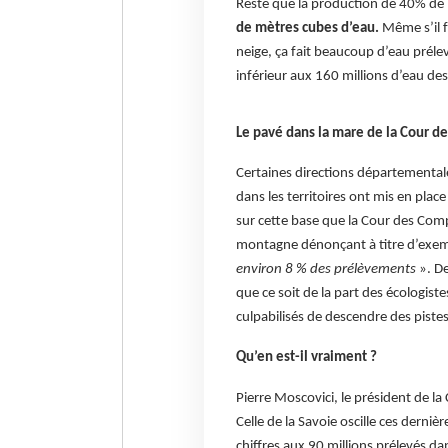
Reste que la production de 40% de 
de mètres cubes d’eau.
Même s’il 
neige, ça fait beaucoup d’eau préle
inférieur aux 160 millions d’eau des
Le pavé dans la mare de la Cour d
Certaines directions départementale
dans les territoires ont mis en plac
sur cette base que la Cour des Comp
montagne dénonçant à titre d’exem
environ 8 % des prélèvements
». De
que ce soit de la part des écologist
culpabilisés de descendre des pistes
Qu’en est-il vraiment ?
Pierre Moscovici, le président de l
Celle de la Savoie oscille ces derniè
chiffres aux 90 millions prélevés 