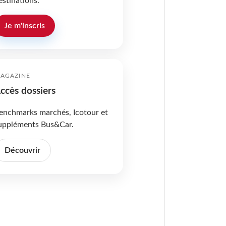
estinations.
Je m'inscris
AGAZINE
ccès dossiers
enchmarks marchés, Icotour et
uppléments Bus&Car.
Découvrir