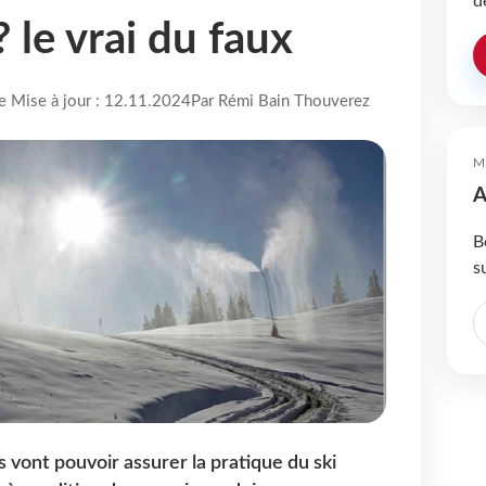
d
 le vrai du faux
re Mise à jour : 12.11.2024
Par Rémi Bain Thouverez
M
A
B
s
 vont pouvoir assurer la pratique du ski