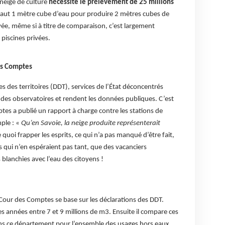
neige de culture
nécessite le prélèvement de 25 millions
faut 1 mètre cube d’eau pour produire 2 mètres cubes de
vée, même si à titre de comparaison, c’est largement
 piscines privées.
es Comptes
s des territoires (DDT), services de l’État déconcentrés
e des observatoires et rendent les données publiques. C’est
tes a publié un rapport à charge contre les stations de
ple : «
Qu’en Savoie, la neige produite représenterait
 quoi frapper les esprits, ce qui n’a pas manqué d’être fait,
es qui n’en espéraient pas tant, que des vacanciers
 blanchies avec l’eau des citoyens !
a Cour des Comptes se base sur les déclarations des DDT.
res années entre 7 et 9 millions de m3. Ensuite il compare ces
dans ce département pour l’ensemble des usages hors eaux