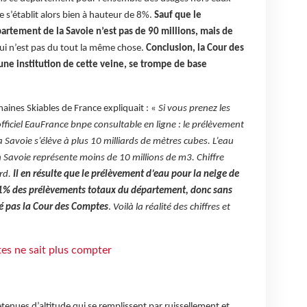
e s’établit alors bien à hauteur de 8%.
Sauf que le
artement de la Savoie n’est pas de 90 millions, mais de
ui n’est pas du tout la même chose.
Conclusion, la Cour des
une institution de cette veine, se trompe de base
aines Skiables de France expliquait : «
Si vous prenez les
ficiel EauFrance bnpe consultable en ligne : le prélèvement
 Savoie s’élève à plus 10 milliards de mètres cubes. L’eau
n Savoie représente moins de 10 millions de m3. Chiffre
ard.
Il en résulte que le prélèvement d’eau pour la neige de
 0,1% des prélèvements totaux du département, donc sans
é pas la Cour des Comptes
.
Voilà la réalité des chiffres et
tes ne sait plus compter
tenues d’altitude qui se remplissent par ruissellement et