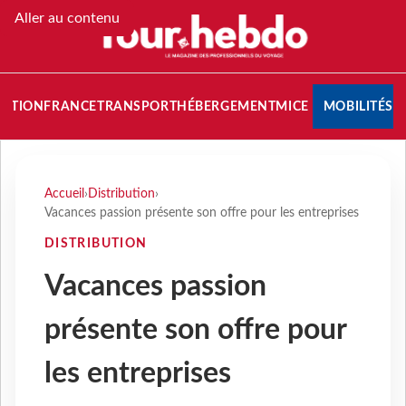
Aller au contenu
NATION
FRANCE
TRANSPORT
HÉBERGEMENT
MICE
MOBILITÉS
Accueil
›
Distribution
›
Vacances passion présente son offre pour les entreprises
DISTRIBUTION
Vacances passion
présente son offre pour
les entreprises